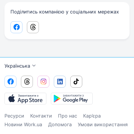
Поділитись компанією у соціальних мережах
Facebook share link
Threads share link
Українська
Ресурси
Контакти
Про нас
Кар’єра
Новини Work.ua
Допомога
Умови використання