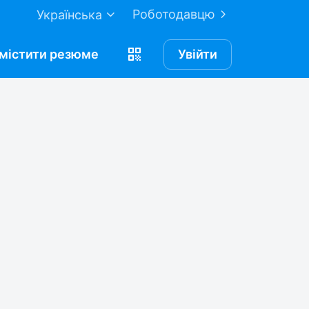
Роботодавцю
Українська
містити
резюме
Увійти