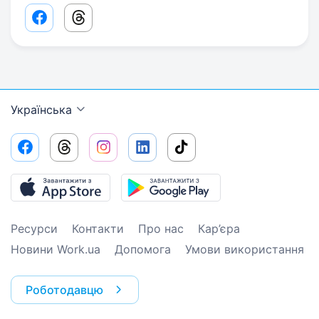
Facebook share link
Threads share link
Українська
Ресурси
Контакти
Про нас
Кар’єра
Новини Work.ua
Допомога
Умови використання
Роботодавцю