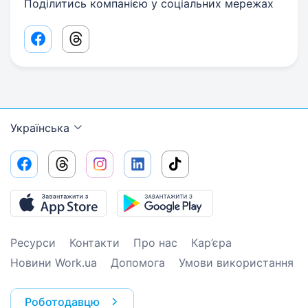
Поділитись компанією у соціальних мережах
Facebook share link
Threads share link
Українська
Ресурси
Контакти
Про нас
Кар’єра
Новини Work.ua
Допомога
Умови використання
Роботодавцю