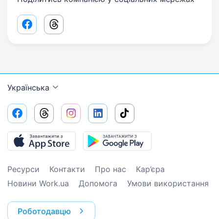
Facebook share link
Threads share link
Українська
Ресурси
Контакти
Про нас
Кар’єра
Новини Work.ua
Допомога
Умови використання
Роботодавцю