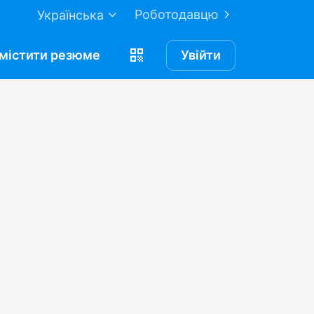
Роботодавцю
Українська
містити
резюме
Увійти