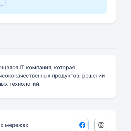
ющаяся IT компания, которая
ысококачественных продуктов, решений
ных технологий.
их мережах
Facebook share lin
Threads sha