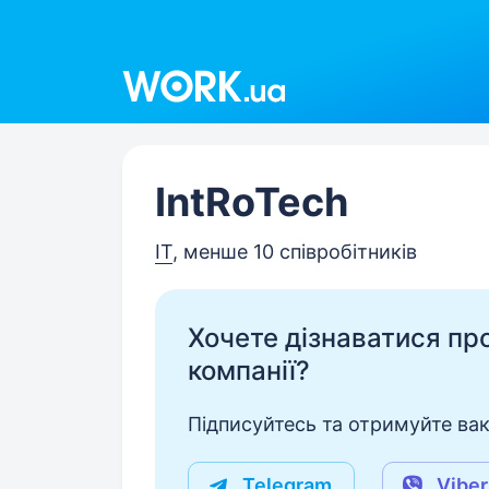
Work.ua
IntRoTech
IT
, менше 10 співробітників
Хочете дізнаватися про 
компанії?
Підписуйтесь та отримуйте вакан
Telegram
Viber