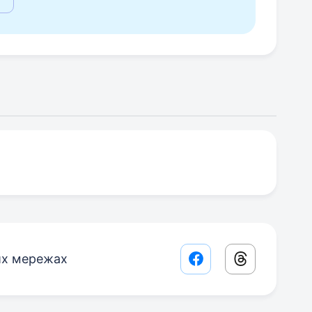
их мережах
Facebook share lin
Threads sha