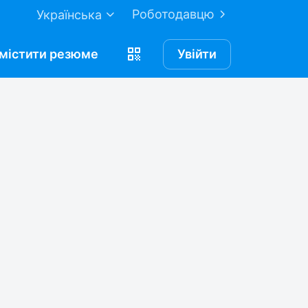
Роботодавцю
Українська
містити
резюме
Увійти