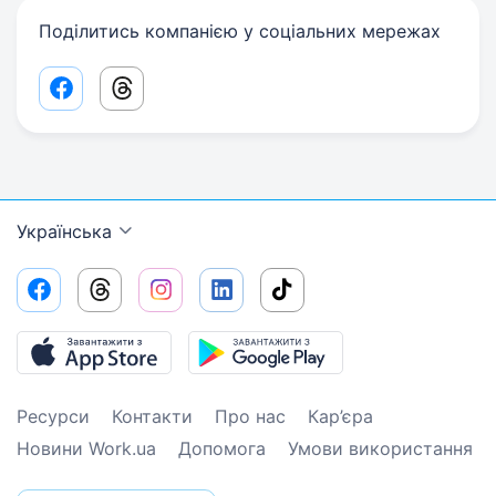
Поділитись компанією у соціальних мережах
Facebook share link
Threads share link
Українська
Ресурси
Контакти
Про нас
Кар’єра
Новини Work.ua
Допомога
Умови використання