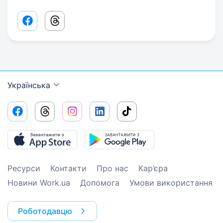
Facebook share link
Threads share link
Українська
Ресурси
Контакти
Про нас
Кар’єра
Новини Work.ua
Допомога
Умови використання
Роботодавцю