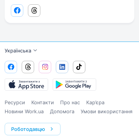
Facebook share link
Threads share link
Українська
Ресурси
Контакти
Про нас
Кар’єра
Новини Work.ua
Допомога
Умови використання
Роботодавцю