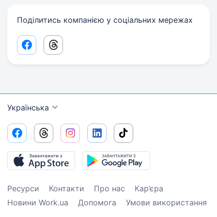
Поділитись компанією у соціальних мережах
Facebook share link
Threads share link
Українська
Ресурси
Контакти
Про нас
Кар’єра
Новини Work.ua
Допомога
Умови використання