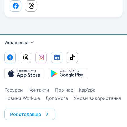
Facebook share link
Threads share link
Українська
Ресурси
Контакти
Про нас
Кар’єра
Новини Work.ua
Допомога
Умови використання
Роботодавцю