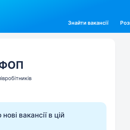
Знайти
вакансії
Роз
, ФОП
півробітників
нові вакансії в цій