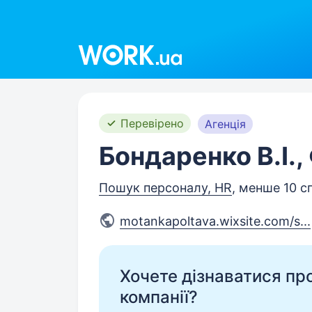
Work.ua
Перевірено
Агенція
Бондаренко В.І.
Пошук персоналу, HR
, менше 10 с
motankapoltava.wixsite.com/s
...
Хочете дізнаватися про 
компанії?