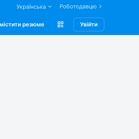
Роботодавцю
Українська
містити
резюме
Увійти