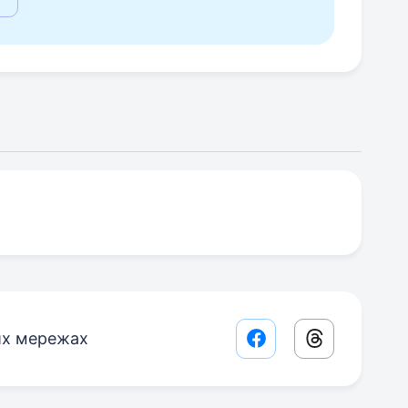
их мережах
Facebook share lin
Threads sha