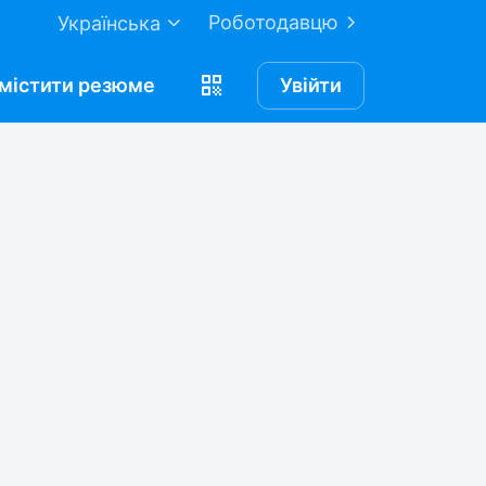
Роботодавцю
Українська
містити
резюме
Увійти