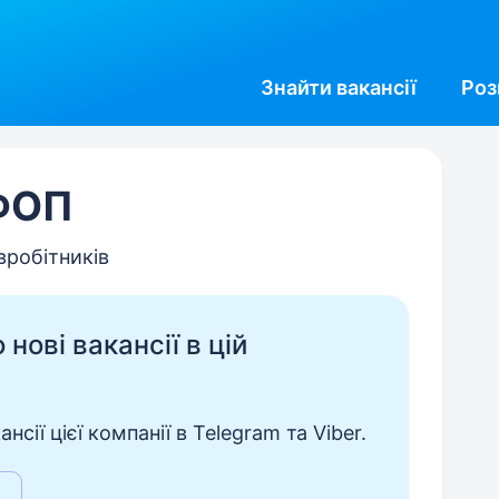
Знайти
вакансії
Роз
 ФОП
івробітників
нові вакансії в цій
сії цієї компанії в Telegram та Viber.