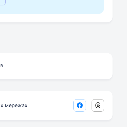
ов
их мережах
Facebook share lin
Threads sha