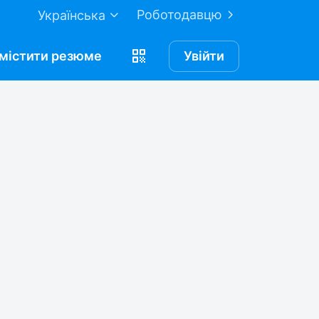
Роботодавцю
Українська
містити
резюме
Увійти