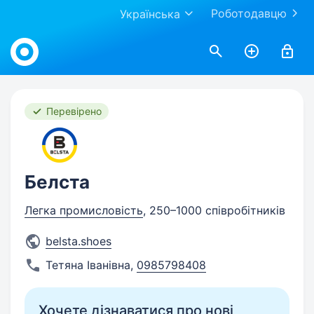
Роботодавцю
Українська
Work.ua
Перевірено
Белста
Легка промисловість
, 250–1000 співробітників
belsta.shoes
Тетяна Іванівна
,
0985798408
Хочете дізнаватися про нові