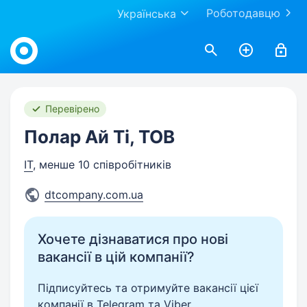
Роботодавцю
Українська
Work.ua
Перевірено
Полар Ай Ті, ТОВ
IT
, менше 10 співробітників
dtcompany.com.ua
Хочете дізнаватися про нові
вакансії в цій компанії?
Підписуйтесь та отримуйте вакансії цієї
компанії в Telegram та Viber.