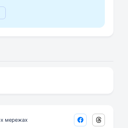
их мережах
Facebook share lin
Threads sha