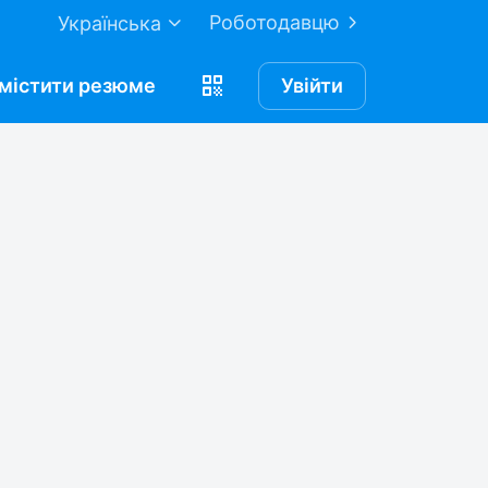
Роботодавцю
Українська
містити
резюме
Увійти