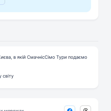
иєва, в якій СмачнісСімо Тури подаємо
 світу
их мережах