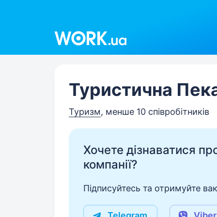
Work.ua
Туристична Пек
Туризм
, менше 10 співробітників
Хочете дізнаватися про 
компанії?
Підписуйтесь та отримуйте вакан
Telegram
Viber