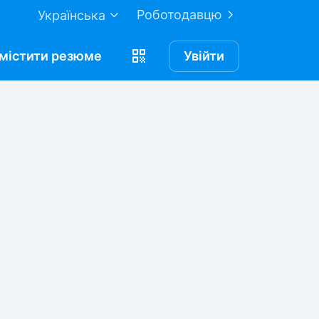
Роботодавцю
Українська
містити
резюме
Увійти