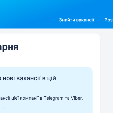
Знайти
вакансії
Роз
арня
нові вакансії в цій
сії цієї компанії в Telegram та Viber.