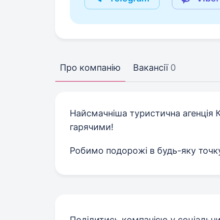
Про компанію
Вакансії
0
Найсмачніша туристична агенція К
гарячими!
Робимо подорожі в будь-яку точку
Поділитись компанією у соціальн