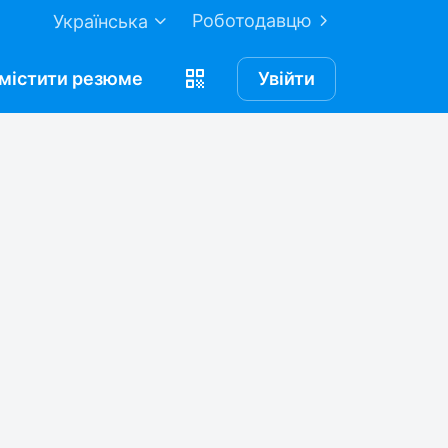
Роботодавцю
Українська
містити
резюме
Увійти