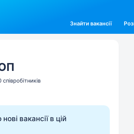
Знайти
вакансії
Роз
ФОП
0 співробітників
нові вакансії в цій