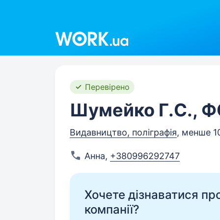
Work.ua
Перевірено
Шумейко Г.С., 
Видавництво, поліграфія
, менше 1
Анна
,
+380996292747
Хочете дізнаватися про 
компанії?