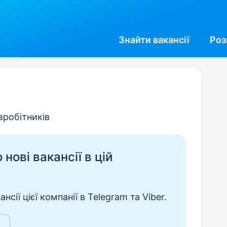
Знайти
вакансії
Роз
івробітників
нові вакансії в цій
сії цієї компанії в Telegram та Viber.