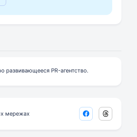
о развивающееся PR-агентство.
их мережах
Facebook share lin
Threads sha