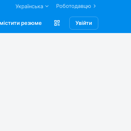
Роботодавцю
Українська
містити
резюме
Увійти