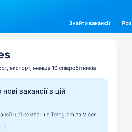
Знайти
вакансії
Роз
es
орт, експорт
, менше 10 співробітників
нові вакансії в цій
сії цієї компанії в Telegram та Viber.