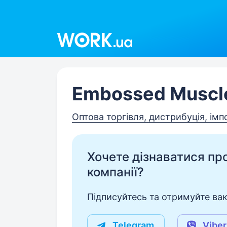
Work.ua
Embossed Muscl
Оптова торгівля, дистрибуція, імп
Хочете дізнаватися про 
компанії?
Підписуйтесь та отримуйте вакан
Telegram
Viber