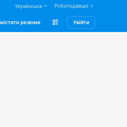
Роботодавцю
Українська
містити
резюме
Увійти