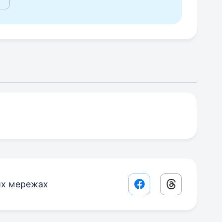
их мережах
Facebook share lin
Threads sha