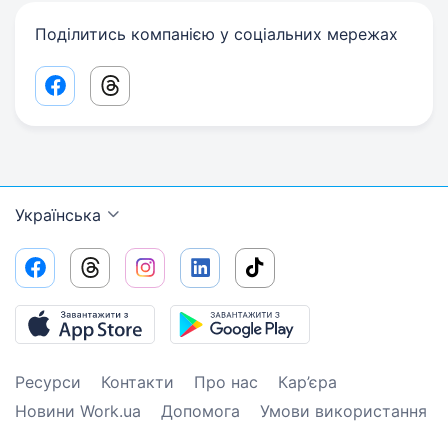
Поділитись компанією у соціальних мережах
Facebook share link
Threads share link
Українська
Ресурси
Контакти
Про нас
Кар’єра
Новини Work.ua
Допомога
Умови використання