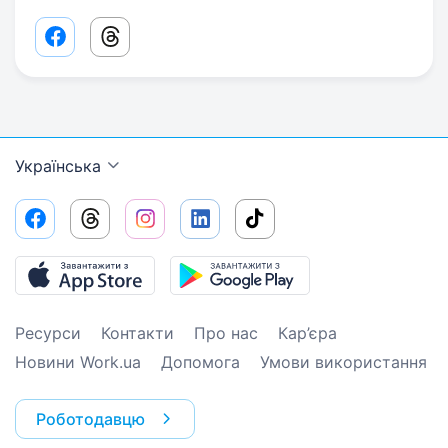
Facebook share link
Threads share link
Українська
Ресурси
Контакти
Про нас
Кар’єра
Новини Work.ua
Допомога
Умови використання
Роботодавцю