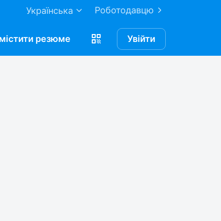
Роботодавцю
Українська
містити
резюме
Увійти