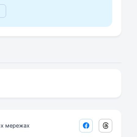
их мережах
Facebook share lin
Threads sha