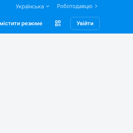
Роботодавцю
Українська
містити
резюме
Увійти