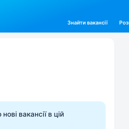
Знайти
вакансії
Роз
В
нові вакансії в цій