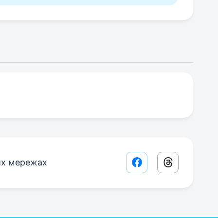
их мережах
Facebook share lin
Threads sha