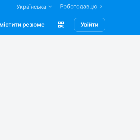
Роботодавцю
Українська
містити
резюме
Увійти