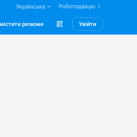
Роботодавцю
Українська
містити
резюме
Увійти