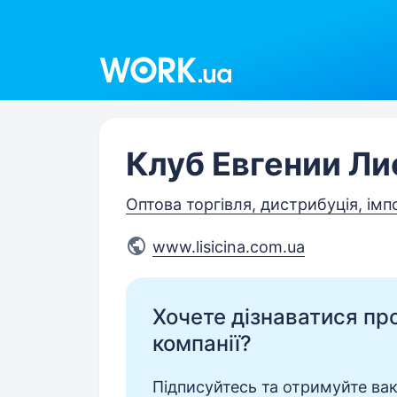
Work.ua
Клуб Евгении Л
Оптова торгівля, дистрибуція, імп
www.lisicina.com.ua
Хочете дізнаватися про 
компанії?
Підписуйтесь та отримуйте вакан