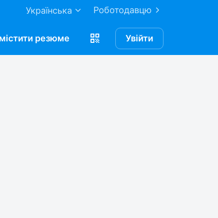
Роботодавцю
Українська
містити
резюме
Увійти