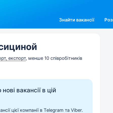
Знайти
вакансії
Роз
исициной
орт, експорт
, менше 10 співробітників
нові вакансії в цій
сії цієї компанії в Telegram та Viber.