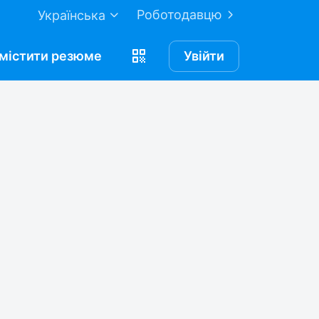
Роботодавцю
Українська
містити
резюме
Увійти