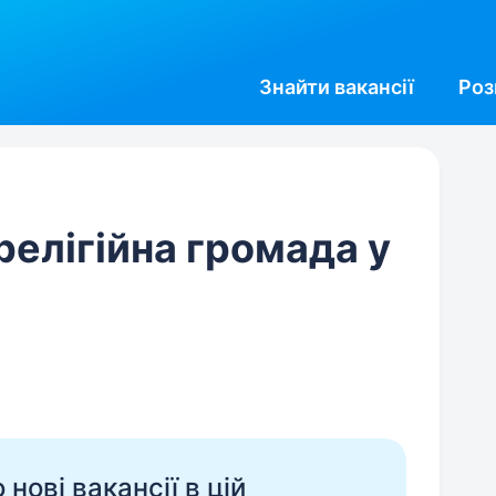
Знайти
вакансії
Роз
елігійна громада у
нові вакансії в цій