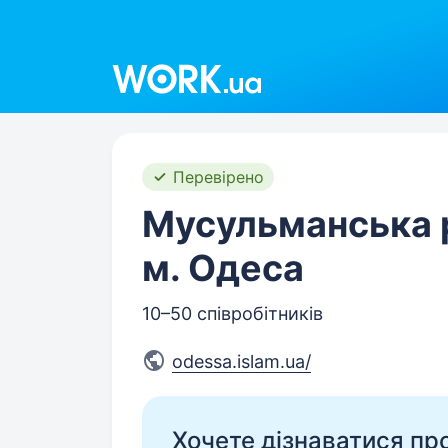
Work.ua
Перевірено
Мусульманська р
м. Одеса
10–50 співробітників
odessa.islam.ua/
Хочете дізнаватися про 