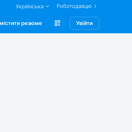
Роботодавцю
Українська
містити
резюме
Увійти