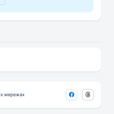
их мережах
Facebook share lin
Threads sha