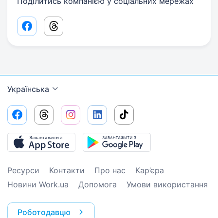
Поділитись компанією у соціальних мережах
Facebook share link
Threads share link
Українська
Ресурси
Контакти
Про нас
Кар’єра
Новини Work.ua
Допомога
Умови використання
Роботодавцю