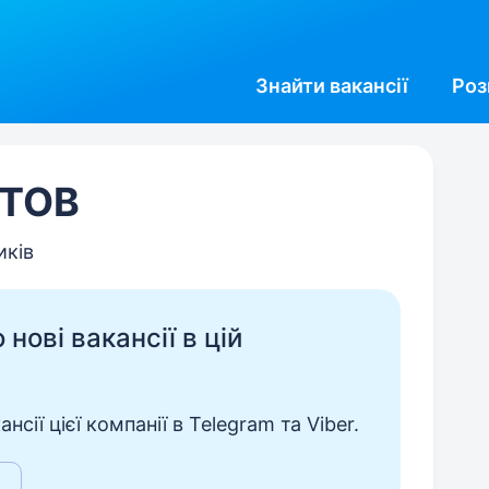
Знайти
вакансії
Роз
 ТОВ
иків
нові вакансії в цій
сії цієї компанії в Telegram та Viber.