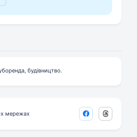
уборенда, будівництво.
их мережах
Facebook share lin
Threads sha