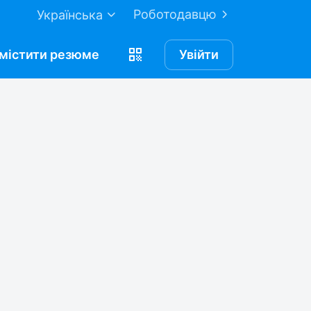
Роботодавцю
Українська
містити
резюме
Увійти