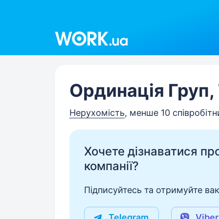
Work.ua
Ординація Груп,
Нерухомість
, менше 10 співробітн
Хочете дізнаватися про 
компанії?
Підписуйтесь та отримуйте вакан
Telegram
Viber