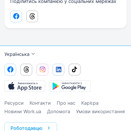
Поділитись компанією у соціальних мережах
Facebook share link
Threads share link
Українська
Ресурси
Контакти
Про нас
Кар’єра
Новини Work.ua
Допомога
Умови використання
Роботодавцю