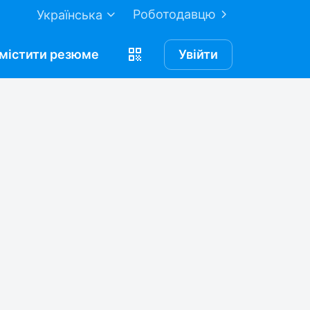
Роботодавцю
Українська
містити
резюме
Увійти