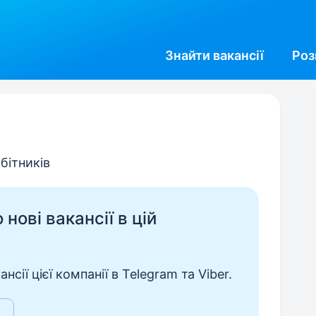
Знайти
вакансії
Роз
обітників
нові вакансії в цій
сії цієї компанії в Telegram та Viber.