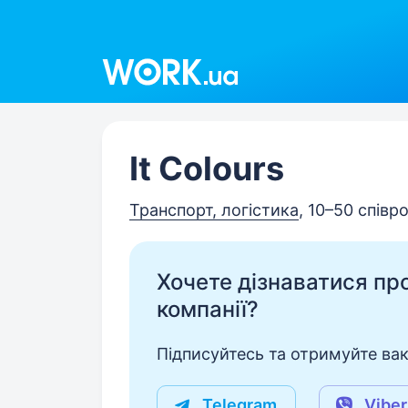
Work.ua
It Colours
Транспорт, логістика
, 10–50 співр
Хочете дізнаватися про 
компанії?
Підписуйтесь та отримуйте вакан
Telegram
Viber