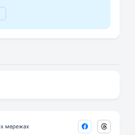
их мережах
Facebook share lin
Threads sha