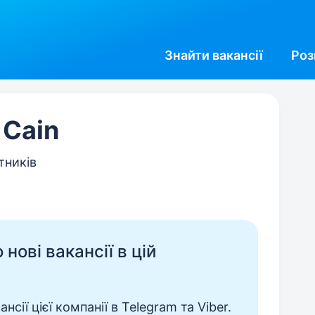
Знайти
вакансії
Роз
 Cain
тників
нові вакансії в цій
сії цієї компанії в Telegram та Viber.