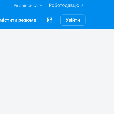
Роботодавцю
Українська
містити
резюме
Увійти