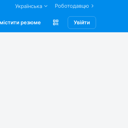
Роботодавцю
Українська
містити
резюме
Увійти