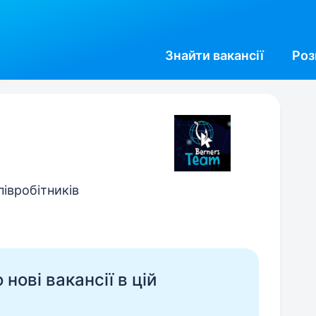
Знайти
вакансії
Роз
півробітників
нові вакансії в цій