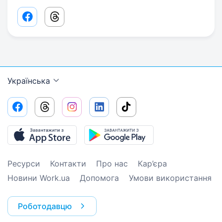
Facebook share link
Threads share link
Українська
Ресурси
Контакти
Про нас
Кар’єра
Новини Work.ua
Допомога
Умови використання
Роботодавцю