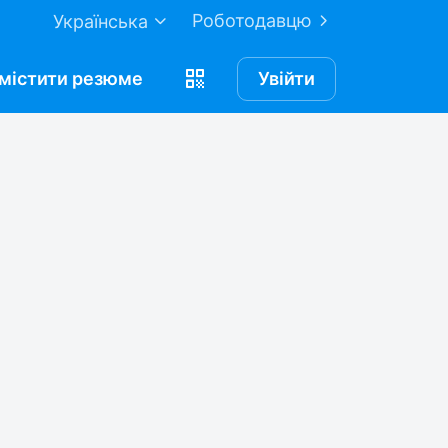
Роботодавцю
Українська
містити
резюме
Увійти