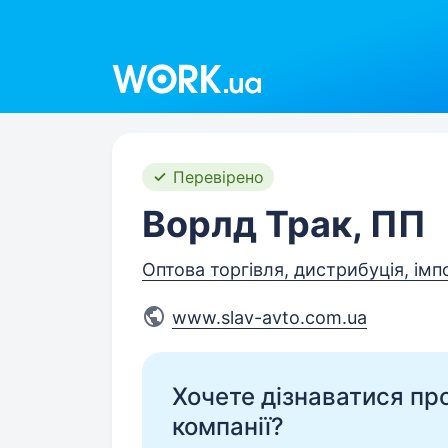
Work.ua
Перевірено
Ворлд Трак, ПП
Оптова торгівля, дистрибуція, імп
www.slav-avto.com.ua
Хочете дізнаватися про 
компанії?