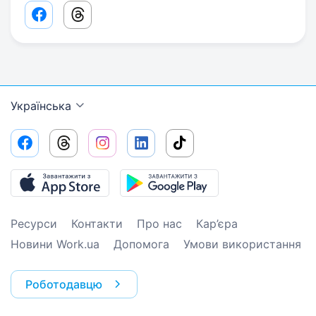
Facebook share link
Threads share link
Українська
Ресурси
Контакти
Про нас
Кар’єра
Новини Work.ua
Допомога
Умови використання
Роботодавцю