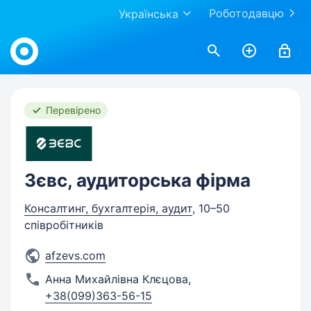
Роботодавцю
Українська
Work.ua
Перевірено
Зєвс, аудиторська фірма
Консалтинг, бухгалтерія, аудит
, 10–50
співробітників
afzevs.com
Анна Михайлівна Клєцова
,
+38(099)363-56-15