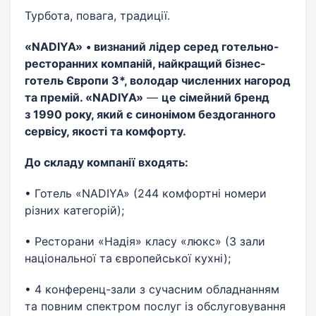
Турбота, повага, традиції.
«NADIYA»
• визнаний лідер серед готельно-
ресторанних компаній, найкращий бізнес-
готель Європи 3*, володар численних нагород
та премій. «NADIYA»
—
ц
е сімейний бренд
з 1990 року, який є синонімом бездоганного
сервісу, якості та комфорту.
До складу компанії
входять:
• Готель «NADIYA» (244 комфортні номери
різних категорій);
• Ресторани «Надія» класу «люкс» (3 зали
національної та європейської кухні);
• 4 конференц-зали з сучасним обладнанням
та повним спектром послуг із обслуговування