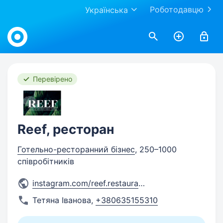
Роботодавцю
Українська
Work.ua
Перевірено
Reef, ресторан
Готельно-ресторанний бізнес
, 250–1000
співробітників
instagram.com/reef.restauran
...
Тетяна Іванова
,
+380635155310