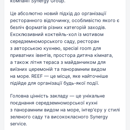
компанії Synergy Group.
Це абсолютно новий підхід до організації
ресторанного відпочинку, особливістю якого є
безліч форматів різних категорій заходів.
Ексклюзивний коктейль-хол із мотивом
середземноморського саду, ресторан
з авторською кухнею, special room для
приватних івентів, простора дитяча кімната,
а також літня тераса з майданчиком для
виїзних церемоній та панорамним видом
на море. REEF — це місце, яке найточніше
підійде для організації будь-якої події.
Головна цінність закладу — це унікальне
поєднання середземноморської кухні
з панорамним видом на море, інтер'єру у стилі
зеленого саду та висококласного Synergy
service.