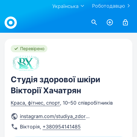
Роботодавцю
Українська
Work.ua
Перевірено
Студія здорової шкіри
Вікторії Хачатрян
Краса, фітнес, спорт
, 10–50 співробітників
instagram.com/studiya_zdorov
...
Вікторія
,
+380954141485