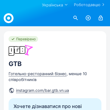
Роботодавцю
Українська
Work.ua
Перевірено
GTB
Готельно-ресторанний бізнес
, менше 10
співробітників
instagram.com/bar.gtb.vn.ua
Хочете дізнаватися про нові