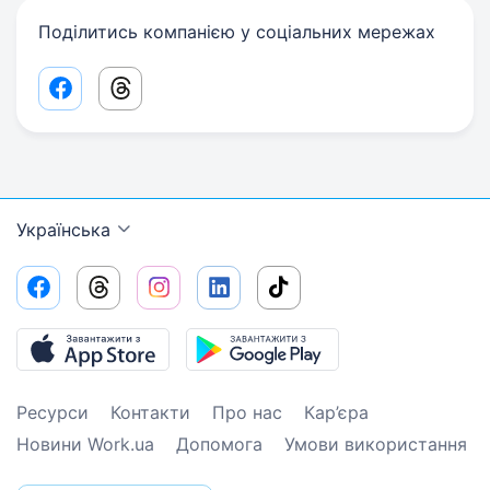
Поділитись компанією у соціальних мережах
Facebook share link
Threads share link
Українська
Ресурси
Контакти
Про нас
Кар’єра
Новини Work.ua
Допомога
Умови використання