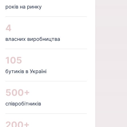
років на ринку
4
власних виробництва
105
бутиків в Україні
500+
співробітників
200+