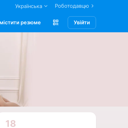
Роботодавцю
Українська
містити
резюме
Увійти
18