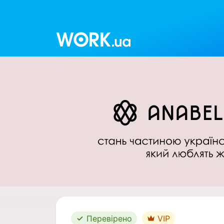
Work.ua
Перевірено
VIP