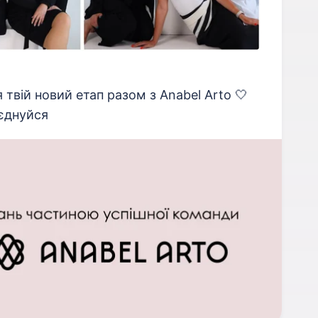
твій новий етап разом з Anabel Arto 🤍
иєднуйся