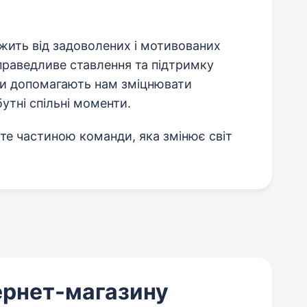
ежить від задоволених і мотивованих
праведливе ставлення та підтримку
інги допомагають нам зміцнювати
утні спільні моменти.
ьте частиною команди, яка змінює світ
тернет-магазину