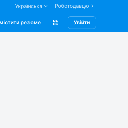
Роботодавцю
Українська
містити
резюме
Увійти