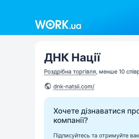
Work.ua
ДНК Нації
Роздрібна торгівля
, менше 10 спів
dnk-natsii.com/
Хочете дізнаватися про 
компанії?
Підписуйтесь та отримуйте вакан