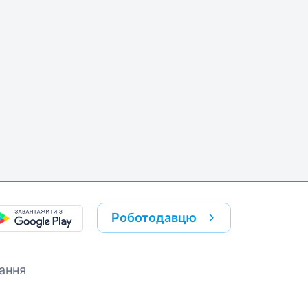
k
re link
Роботодавцю
ання