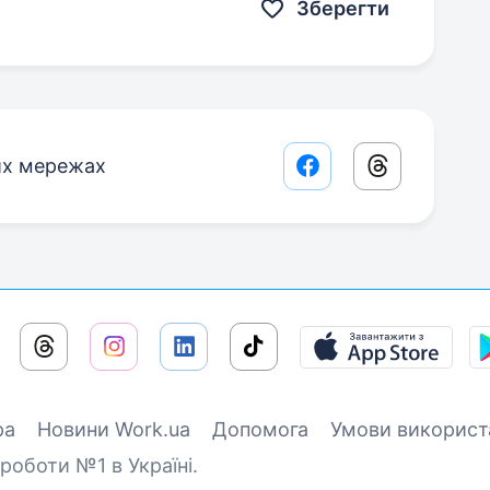
Зберегти
их мережах
Facebook share lin
Threads sha
ра
Новини Work.ua
Допомога
Умови використ
роботи №1 в Україні.