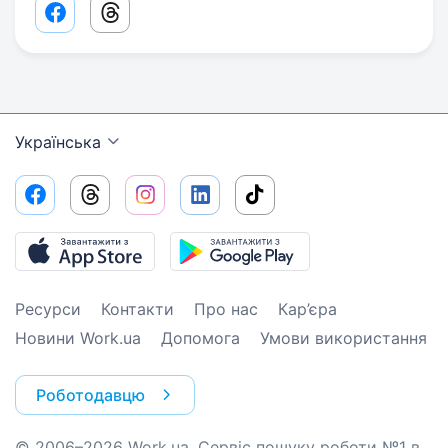
Facebook share link
Threads share link
Українська
Ресурси
Контакти
Про нас
Кар’єра
Новини Work.ua
Допомога
Умови використання
Роботодавцю
© 2006–2026 Work.ua. Сервіс пошуку роботи №1 в