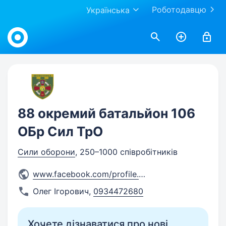
Роботодавцю
Українська
Work.ua
88 окремий батальйон 106
ОБр Сил ТрО
Сили оборони
, 250–1000 співробітників
www.facebook.com/profile.php
...
Олег Ігорович
,
0934472680
Хочете дізнаватися про нові