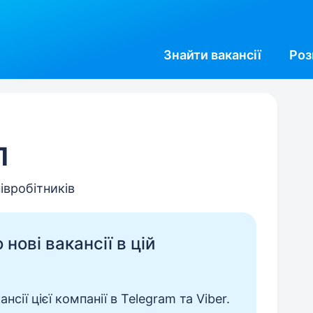
Знайти
вакансії
Роз
П
івробітників
нові вакансії в цій
сії цієї компанії в Telegram та Viber.