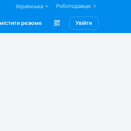
Роботодавцю
Українська
містити
резюме
Увійти