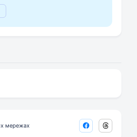
их мережах
Facebook share lin
Threads sha